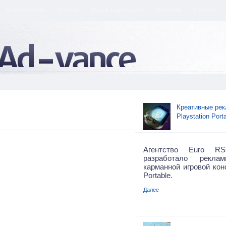
О компании
Услуги
Наши партнеры
Новости
Статьи
Креативные рек
Playstation Port
Агентство Euro RS
разработало рекл
карманной игровой конс
Portable.
Далее