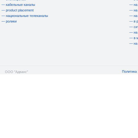
— кабельные каналы
— на
— product placement
— на
— национальные телеканалы
— на
— ролики
— в 
— си
— на
— в 
— на
Политика 
ООО "Адванс"