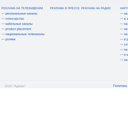
РЕКЛАМА НА ТЕЛЕВИДЕНИИ
РЕКЛАМА В ПРЕССЕ
РЕКЛАМА НА РАДИО
НАРУ
— региональные каналы
— на
— спонсорство
— в 
— кабельные каналы
— на
— product placement
— на
— национальные телеканалы
— на
— ролики
— в 
— си
— на
— в 
— на
Политика 
ООО "Адванс"