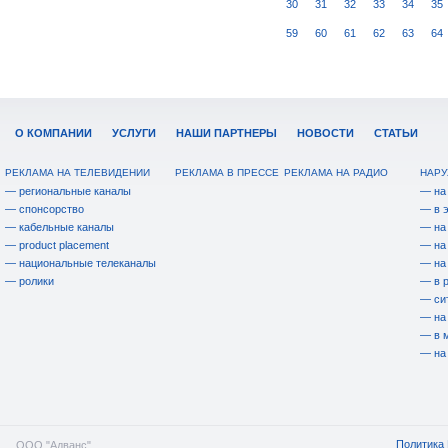
30
31
32
33
34
35
59
60
61
62
63
64
О КОМПАНИИ
УСЛУГИ
НАШИ ПАРТНЕРЫ
НОВОСТИ
СТАТЬИ
РЕКЛАМА НА ТЕЛЕВИДЕНИИ
РЕКЛАМА В ПРЕССЕ
РЕКЛАМА НА РАДИО
НАРУ
— региональные каналы
— на
— спонсорство
— в 
— кабельные каналы
— на
— product placement
— на
— национальные телеканалы
— на
— ролики
— в 
— си
— на
— в 
— на
Политика 
ООО "Адванс"