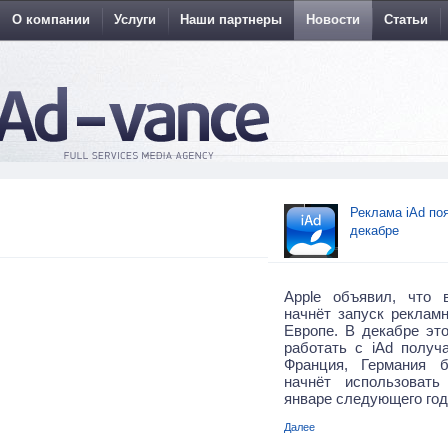
О компании
Услуги
Наши партнеры
Новости
Статьи
Реклама iAd по
декабре
Apple объявил, что
начнёт запуск реклам
Европе. В декабре это
работать с iAd получ
Франция, Германия 
начнёт использоват
январе следующего год
Далее