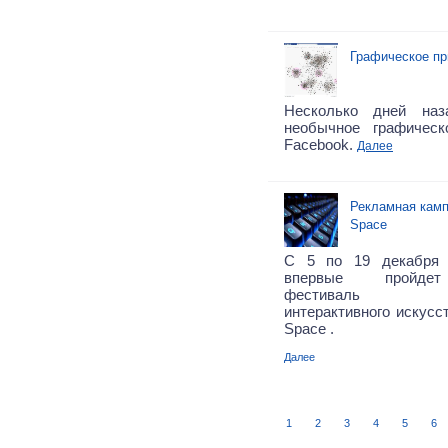
Графическое пр
Несколько дней на
необычное графичес
Facebook.
Далее
Рекламная камп
Space
С 5 по 19 декабря 
впервые пройдет
фестиваль ауди
интерактивного искусст
Space .
Далее
1
2
3
4
5
6