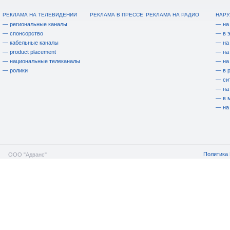
РЕКЛАМА НА ТЕЛЕВИДЕНИИ
РЕКЛАМА В ПРЕССЕ
РЕКЛАМА НА РАДИО
НАРУ
— региональные каналы
— на
— спонсорство
— в 
— кабельные каналы
— на
— product placement
— на
— национальные телеканалы
— на
— ролики
— в 
— си
— на
— в 
— на
Политика 
ООО "Адванс"