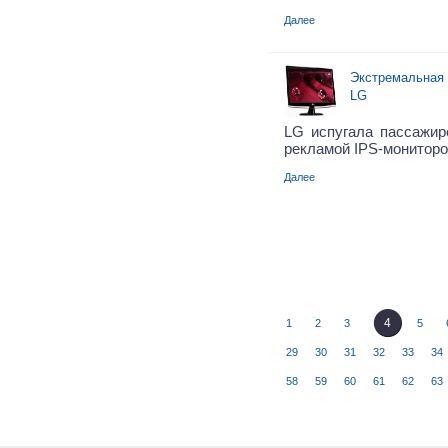
Далее
Экстремальная 
LG
LG испугала пассажи
рекламой IPS-мониторо
Далее
4
1
2
3
5
29
30
31
32
33
34
58
59
60
61
62
63