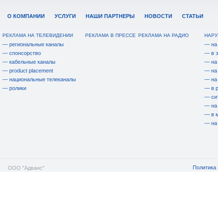
О КОМПАНИИ
УСЛУГИ
НАШИ ПАРТНЕРЫ
НОВОСТИ
СТАТЬИ
РЕКЛАМА НА ТЕЛЕВИДЕНИИ
РЕКЛАМА В ПРЕССЕ
РЕКЛАМА НА РАДИО
НАРУ
— региональные каналы
— на
— спонсорство
— в 
— кабельные каналы
— на
— product placement
— на
— национальные телеканалы
— на
— ролики
— в 
— си
— на
— в 
— на
Политика 
ООО "Адванс"