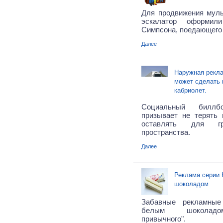
Для продвижения муль
эскалатор оформи
Симпсона, поедающего 
Далее
Наружная рекла
может сделать
кабриолет.
Социальный билл
призывает не терять 
оставлять для гр
пространства.
Далее
Реклама серии 
шоколадом
Забавные рекламные
белым шоколадом
привычного".