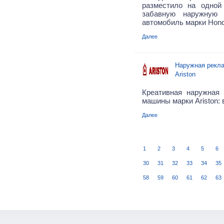
разместило на одной
забавную наружную 
автомобиль марки Hond
Далее
Наружная рекл
Ariston
Креативная наружная
машины марки Ariston: 
Далее
1
2
3
4
5
6
30
31
32
33
34
35
58
59
60
61
62
63