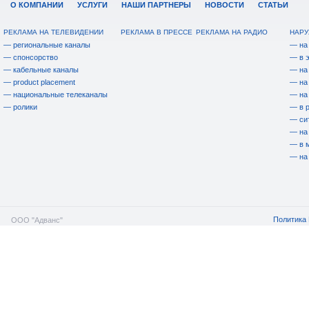
О КОМПАНИИ
УСЛУГИ
НАШИ ПАРТНЕРЫ
НОВОСТИ
СТАТЬИ
РЕКЛАМА НА ТЕЛЕВИДЕНИИ
РЕКЛАМА В ПРЕССЕ
РЕКЛАМА НА РАДИО
НАРУ
— региональные каналы
— на
— спонсорство
— в 
— кабельные каналы
— на
— product placement
— на
— национальные телеканалы
— на
— ролики
— в 
— си
— на
— в 
— на
Политика 
ООО "Адванс"