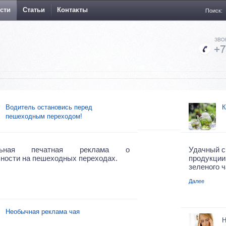
сти
Статьи
Контакты
Поиск:
Водитель остановись перед
К
пешеходным переходом!
льная печатная реклама о
Удачный с
ности на пешеходных переходах.
продукции
зеленого ч
Далее
Необычная реклама чая
Н