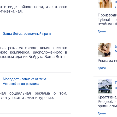
г
т в виде чайного поля, из которого
з
этикетка чая.
Производи
Tylenol 
необычный
Далее
Sama Beirut: рекламный принт
Б
ная реклама жилого, коммерческого
г
ного комплекса, расположенного в
ысоком здании Бейрута Sama Beirut.
Реклама н
Далее
Молодость зависит от тебя.
П
Антитабачная реклама
п
ная социальная реклама о том,
Креативн
 лет уносит из жизни курение.
Peugeot: 
оригинальн
Далее