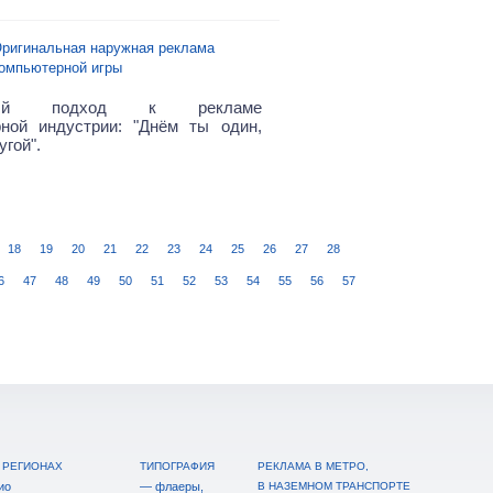
ригинальная наружная реклама
омпьютерной игры
вный подход к рекламе
ной индустрии: "Днём ты один,
угой".
18
19
20
21
22
23
24
25
26
27
28
6
47
48
49
50
51
52
53
54
55
56
57
 РЕГИОНАХ
ТИПОГРАФИЯ
РЕКЛАМА В МЕТРО,
ио
— флаеры,
В НАЗЕМНОМ ТРАНСПОРТЕ