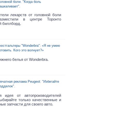
оловной боли. "Когда боль
ашкаливает".
тели лекарств от головной боли
разместили в центре Торонто
 биллборд.
юстгальтеры "Wonderbra": «Я не умею
отовить. Кого это волнует?»
ижнего белья от Wonderbra.
ечатная реклама Peugeot: "Избегайте
одделок".
ая идея от автопроизводителей
выбирайте только качественные и
ые запчасти для своего авто.