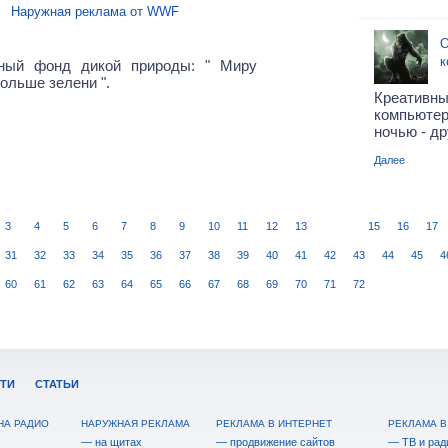
Наружная реклама от WWF
О
к
ный фонд дикой природы: " Миру
ольше зелени ".
Креати
компьютер
ночью - др
Далее
14
3
4
5
6
7
8
9
10
11
12
13
15
16
17
31
32
33
34
35
36
37
38
39
40
41
42
43
44
45
4
60
61
62
63
64
65
66
67
68
69
70
71
72
ТИ
СТАТЬИ
НА РАДИО
НАРУЖНАЯ РЕКЛАМА
РЕКЛАМА В ИНТЕРНЕТ
РЕКЛАМА В
— на щитах
— продвижение сайтов
— ТВ и рад