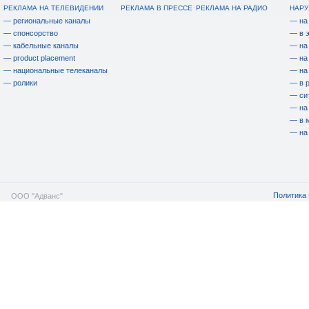
РЕКЛАМА НА ТЕЛЕВИДЕНИИ
РЕКЛАМА В ПРЕССЕ
РЕКЛАМА НА РАДИО
НАРУ
— региональные каналы
— на
— спонсорство
— в 
— кабельные каналы
— на
— product placement
— на
— национальные телеканалы
— на
— ролики
— в 
— си
— на
— в 
— на
Политика 
ООО "Адванс"