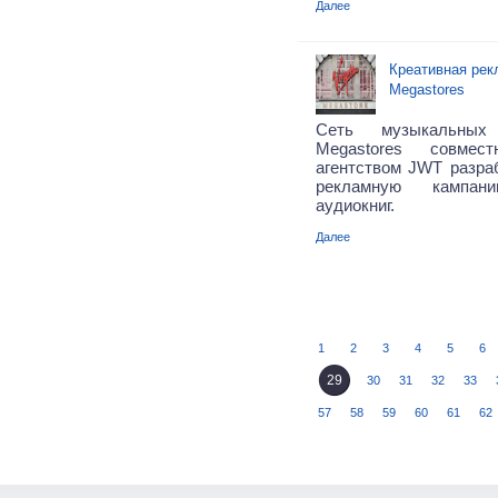
Далее
Креативная рекл
Megastores
Cеть музыкальных 
Megastores совме
агентством JWT разра
рекламную кампа
аудиокниг.
Далее
1
2
3
4
5
6
29
30
31
32
33
57
58
59
60
61
62