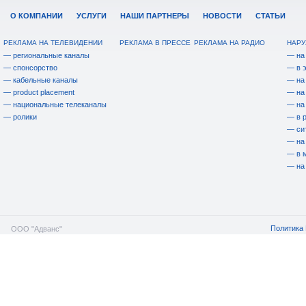
О КОМПАНИИ
УСЛУГИ
НАШИ ПАРТНЕРЫ
НОВОСТИ
СТАТЬИ
РЕКЛАМА НА ТЕЛЕВИДЕНИИ
РЕКЛАМА В ПРЕССЕ
РЕКЛАМА НА РАДИО
НАРУ
— региональные каналы
— на
— спонсорство
— в 
— кабельные каналы
— на
— product placement
— на
— национальные телеканалы
— на
— ролики
— в 
— си
— на
— в 
— на
Политика 
ООО "Адванс"