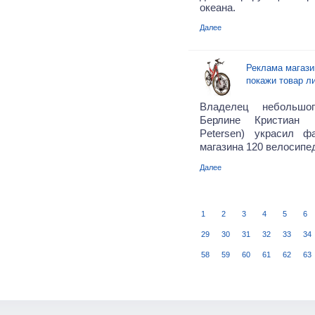
океана.
Далее
Реклама магази
покажи товар л
Владелец небольшо
Берлине Кристиан П
Petersen) украсил ф
магазина 120 велосипе
Далее
1
2
3
4
5
6
29
30
31
32
33
34
58
59
60
61
62
63