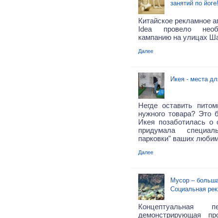
занятий по йоге
Китайское рекламное аг
Idea провело нео
кампанию на улицах Ш
Далее
Икея - места для
Негде оставить пито
нужного товара? Это 
Икея позаботилась о 
придумала специа
парковки" ваших любим
Далее
Мусор – больша
Социальная рек
Концептуальная п
демонстрирующая пр