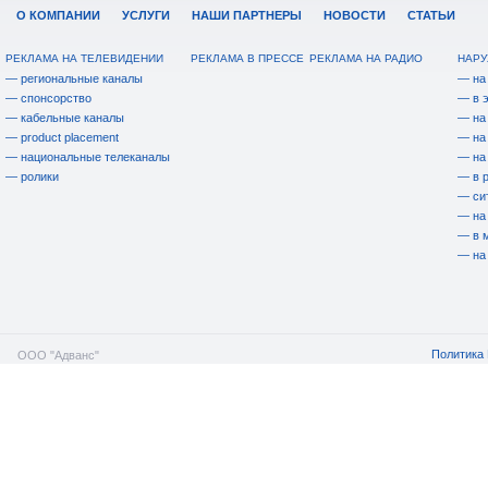
О КОМПАНИИ
УСЛУГИ
НАШИ ПАРТНЕРЫ
НОВОСТИ
СТАТЬИ
РЕКЛАМА НА ТЕЛЕВИДЕНИИ
РЕКЛАМА В ПРЕССЕ
РЕКЛАМА НА РАДИО
НАРУ
— региональные каналы
— на
— спонсорство
— в 
— кабельные каналы
— на
— product placement
— на
— национальные телеканалы
— на
— ролики
— в 
— си
— на
— в 
— на
Политика 
ООО "Адванс"