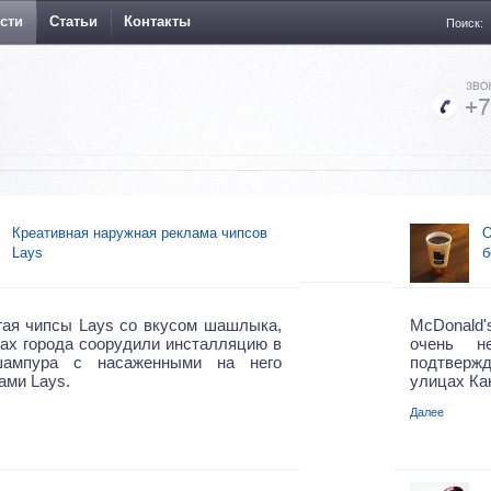
сти
Статьи
Контакты
Поиск:
Креативная наружная реклама чипсов
О
Lays
б
гая чипсы Lays со вкусом шашлыка,
McDonald
ах города соорудили инсталляцию в
очень н
ампура с насаженными на него
подтвержд
ами Lays.
улицах Ка
Далее