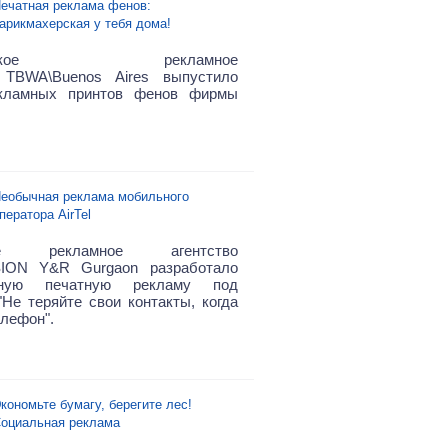
ечатная реклама фенов:
арикмахерская у тебя дома!
тинское рекламное
о TBWA\Buenos Aires выпустило
кламных принтов фенов фирмы
еобычная реклама мобильного
ператора AirTel
кое рекламное агентство
ION Y&R Gurgaon разработало
льную печатную рекламу под
"Не теряйте свои контакты, когда
елефон".
кономьте бумагу, берегите лес!
оциальная реклама