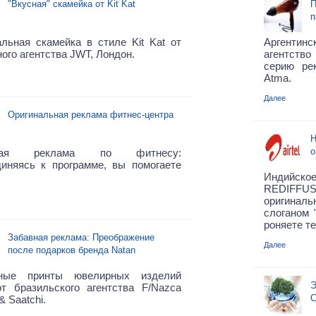
"Вкусная" скамейка от Kit Kat
П
п
льная скамейка в стиле Kit Kat от
Арген
ого агентства JWT, Лондон.
агентств
серию ре
Atma.
Далее
Оригинальная реклама фитнес-центра
Н
о
чная реклама по фитнесу:
диняясь к программе, вы помогаете
!
Индийс
REDIFFUS
оригина
слоганом 
роняете т
Забавная реклама: Преображение
Далее
после подарков бренда Natan
ные принты ювелирных изделий
Э
от бразильского агентства F/Nazca
С
& Saatchi.