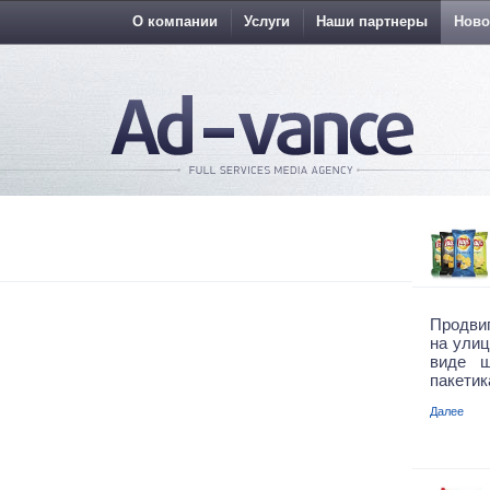
О компании
Услуги
Наши партнеры
Ново
Продви
на улиц
виде ш
пакетик
Далее