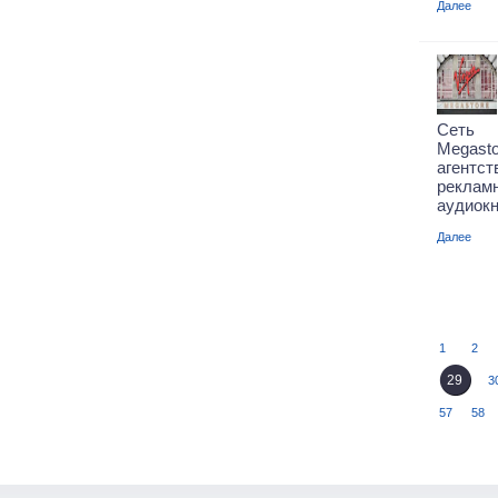
Далее
Cеть 
Megas
агентс
рекла
аудиокн
Далее
1
2
29
3
57
58