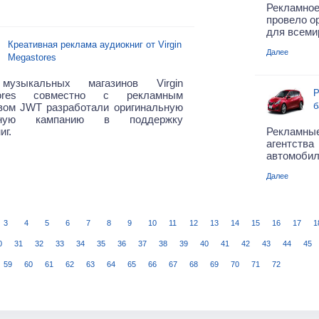
Рекламно
провело о
для всеми
Креативная реклама аудиокниг от Virgin
Далее
Megastores
музыкальных магазинов Virgin
Р
tores совместно с рекламным
б
твом JWT разработали оригинальную
мную кампанию в поддержку
иг.
Рекламн
агентств
автомобили
Далее
3
4
5
6
7
8
9
10
11
12
13
14
15
16
17
1
0
31
32
33
34
35
36
37
38
39
40
41
42
43
44
45
59
60
61
62
63
64
65
66
67
68
69
70
71
72