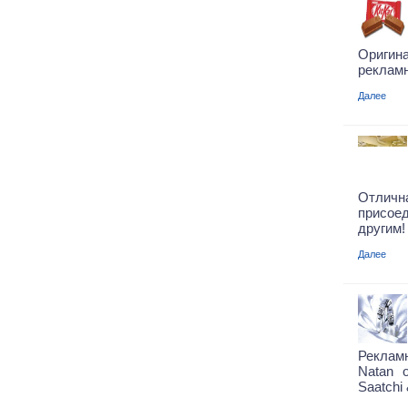
Оригина
рекламн
Далее
Отли
присое
другим
Далее
Реклам
Natan 
Saatchi 