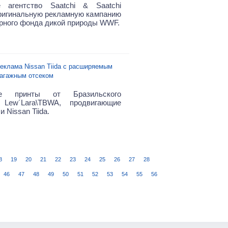
е агентство Saatchi & Saatchi
ригинальную рекламную кампанию
рного фонда дикой природы WWF.
еклама Nissan Tiida с расширяемым
агажным отсеком
ые принты от Бразильского
а Lew´Lara\TBWA, продвигающие
 Nissan Tiida.
8
19
20
21
22
23
24
25
26
27
28
46
47
48
49
50
51
52
53
54
55
56