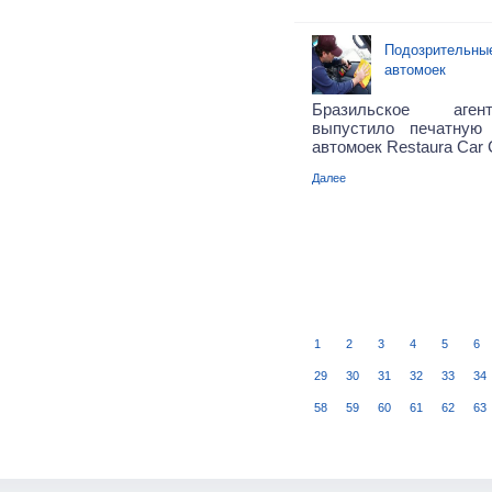
Подозрительные
автомоек
Бразильское аген
выпустило печатную
автомоек Restaura Car C
Далее
1
2
3
4
5
6
29
30
31
32
33
34
58
59
60
61
62
63