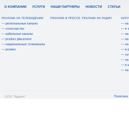
О КОМПАНИИ
УСЛУГИ
НАШИ ПАРТНЕРЫ
НОВОСТИ
СТАТЬИ
РЕКЛАМА НА ТЕЛЕВИДЕНИИ
РЕКЛАМА В ПРЕССЕ
РЕКЛАМА НА РАДИО
НАРУ
— региональные каналы
— на
— спонсорство
— в 
— кабельные каналы
— на
— product placement
— на
— национальные телеканалы
— на
— ролики
— в 
— си
— на
— в 
— на
Политика 
ООО "Адванс"