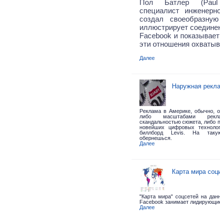
Пол Батлер (Paul 
специалист инженерн
создал своеобразную
иллюстрирует соедине
Facebook и показывает
эти отношения охватыв
Далее
Наружная рекла
Реклама в Америке, обычно, 
либо масштабами рекла
скандальностью сюжета, либо 
новейших цифровых техноло
биллборд Levis.
На таку
обернешься.
Далее
Карта мира соц
"Карта мира" соцсетей на дан
Facebook занимает лидирующие
Далее