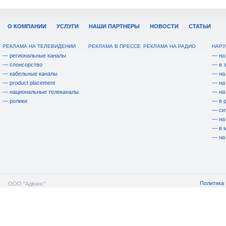
О КОМПАНИИ
УСЛУГИ
НАШИ ПАРТНЕРЫ
НОВОСТИ
СТАТЬИ
РЕКЛАМА НА ТЕЛЕВИДЕНИИ
РЕКЛАМА В ПРЕССЕ
РЕКЛАМА НА РАДИО
НАРУ
— региональные каналы
— на
— спонсорство
— в 
— кабельные каналы
— на
— product placement
— на
— национальные телеканалы
— на
— ролики
— в 
— си
— на
— в 
— на
Политика 
ООО "Адванс"