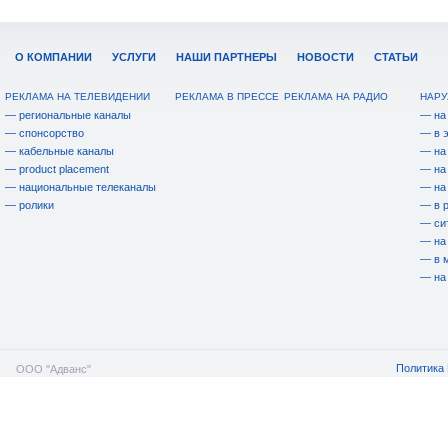
О КОМПАНИИ
УСЛУГИ
НАШИ ПАРТНЕРЫ
НОВОСТИ
СТАТЬИ
РЕКЛАМА НА ТЕЛЕВИДЕНИИ
РЕКЛАМА В ПРЕССЕ
РЕКЛАМА НА РАДИО
НАРУ
— региональные каналы
— на
— спонсорство
— в 
— кабельные каналы
— на
— product placement
— на
— национальные телеканалы
— на
— ролики
— в 
— си
— на
— в 
— на
Политика 
ООО "Адванс"