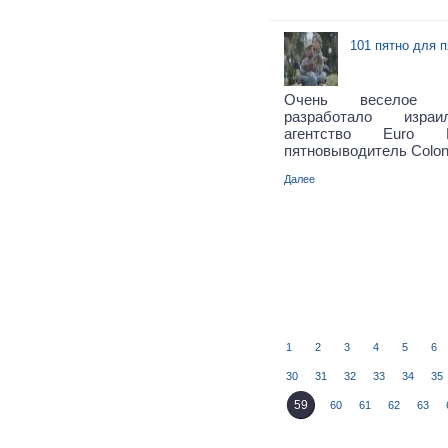
101 пятно для 
Очень веселое р
разработало израи
агентство Euro 
пятновыводитель Colon
Далее
1
2
3
4
5
6
30
31
32
33
34
35
59
60
61
62
63