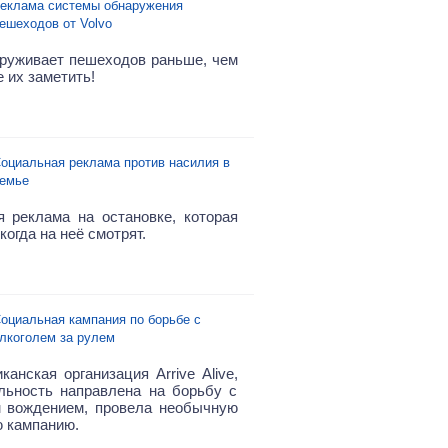
еклама системы обнаружения
ешеходов от Volvo
аруживает пешеходов раньше, чем
 их заметить!
оциальная реклама против насилия в
емье
 реклама на остановке, которая
 когда на неё смотрят.
оциальная кампания по борьбе с
лкоголем за рулем
анская организация Arrive Alive,
льность направлена на борьбу с
 вождением, провела необычную
 кампанию.