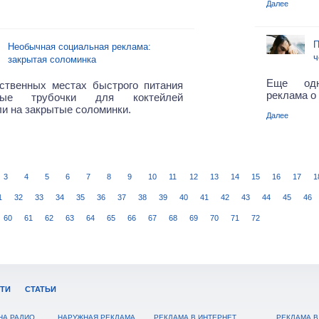
Далее
П
Необычная социальная реклама:
ч
закрытая соломинка
Еще одн
ственных местах быстрого питания
реклама о
орые трубочки для коктейлей
и на закрытые соломинки.
Далее
3
4
5
6
7
8
9
10
11
12
13
14
15
16
17
1
1
32
33
34
35
36
37
38
39
40
41
42
43
44
45
46
60
61
62
63
64
65
66
67
68
69
70
71
72
ТИ
СТАТЬИ
НА РАДИО
НАРУЖНАЯ РЕКЛАМА
РЕКЛАМА В ИНТЕРНЕТ
РЕКЛАМА В