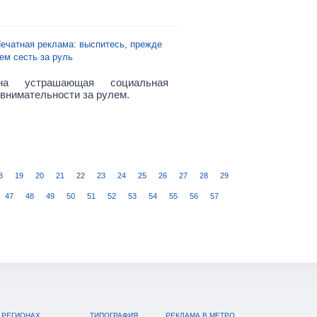
ечатная реклама: выспитесь, прежде
ем сесть за руль
а устрашающая социальная
 внимательности за рулем.
8
19
20
21
22
23
24
25
26
27
28
29
47
48
49
50
51
52
53
54
55
56
57
 РЕГИОНАХ
ТИПОГРАФИЯ
РЕКЛАМА В МЕТРО,