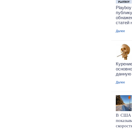
Playbo
публи
обнаже
статей 
Далее
Курени
основн
данную 
Далее
В США у
показы
скорост