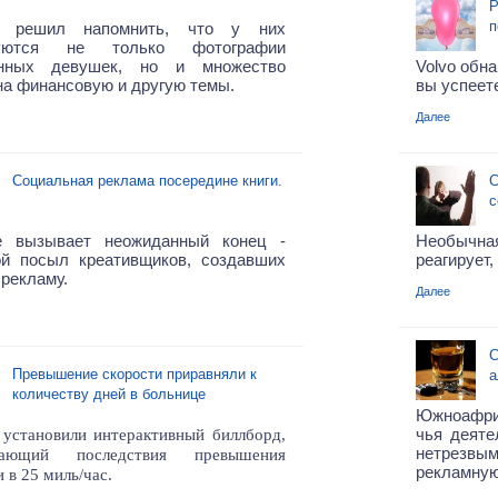
Р
п
y решил напомнить, что у них
куются не только фотографии
нных девушек, но и множество
Volvo обн
на финансовую и другую темы.
вы успеете
Далее
Социальная реклама посередине книги.
С
с
е вызывает неожиданный конец -
Необычная
ой посыл креативщиков, создавших
реагирует,
рекламу.
Далее
С
Превышение скорости приравняли к
а
количеству дней в больнице
Южноафрик
чья деяте
становили интерактивный биллборд,
нетрезвым
вающий последствия превышения
рекламную
и в 25 миль/час.