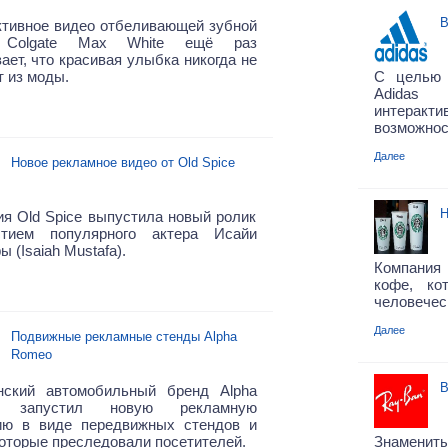
В
ктивное видео отбеливающей зубной
 Colgate Max White ещё раз
ает, что красивая улыбка никогда не
 из моды.
С целью 
Adidas
интеракт
возможнос
Далее
Новое рекламное видео от Old Spice
Н
я Old Spice выпустила новый ролик
тием популярного актера Исайи
 (Isaiah Mustafa).
Компани
кофе, ко
человечес
Далее
Подвижные рекламные стенды Alpha
Romeo
В
нский автомобильный бренд Alpha
 запустил новую рекламную
ию в виде передвижных стендов и
которые преследовали посетителей.
Знаменит