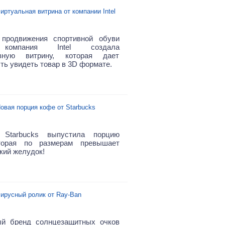
иртуальная витрина от компании Intel
продвижения спортивной обуви
 компания Intel создала
ивную витрину, которая дает
ть увидеть товар в 3D формате.
овая порция кофе от Starbucks
я
Starbucks выпустила порцию
торая по размерам превышает
кий желудок!
ирусный ролик от Ray-Ban
ый бренд солнцезащитных очков