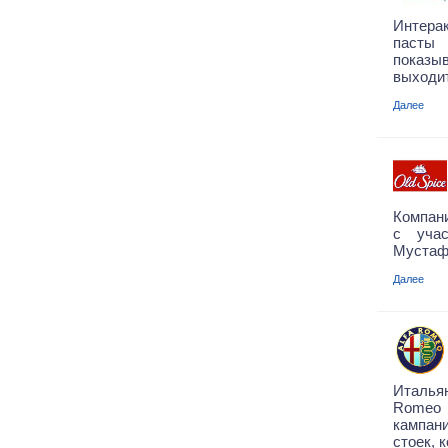
Интера
пасты
показыв
выходит
Далее
Компани
с учас
Мустафы
Далее
Италья
Romeo
кампан
стоек, 