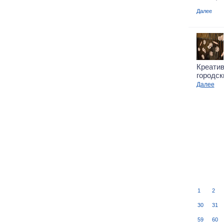
Далее
Креатив
городск
Далее
1
2
30
31
59
60