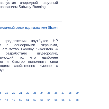
выпустил очередной вирусный
 названием Subway Running.
екламный ролик под названием Shawn
 продвижения ноутбуков HP
art с сенсорными экранами,
 агентство Goodby Silverstein &
s разработало видеоролик,
рирующий то, что наиболее
нно и быстро выполнять свои
людям свойственно именно с
ук.
8
19
20
21
22
23
24
25
26
27
28
29
7
48
49
50
51
52
53
54
55
56
57
58