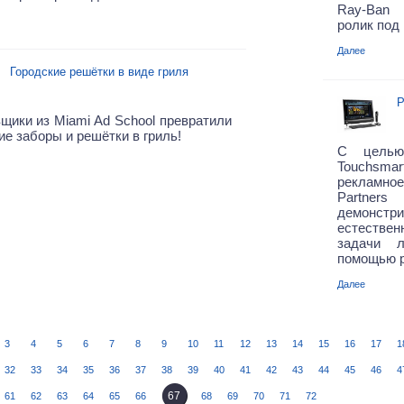
Ray-Ban 
ролик под
Далее
Городские решётки в виде гриля
Р
щики из Miami Ad School превратили
ие заборы и решётки в гриль!
С целью
Touchsm
рекламное
Partner
демонст
естестве
задачи 
помощью р
Далее
3
4
5
6
7
8
9
10
11
12
13
14
15
16
17
1
32
33
34
35
36
37
38
39
40
41
42
43
44
45
46
4
67
61
62
63
64
65
66
68
69
70
71
72