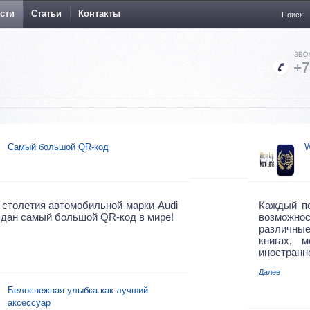
сти
Статьи
Контакты
Поиск:
Самый большой QR-код
W
 столетия автомобильной марки Audi
Каждый по
дан самый большой QR-код в мире!
возможн
различны
книгах, 
иностранн
Далее
Белоснежная улыбка как лучший
аксессуар