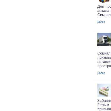
Для пр
эскал
Симпсон
Далее
Социа
призыв
остав
простра
Далее
Забавн
белым
привычн