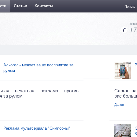
сти
Статьи
Контакты
Поиск:
Алкоголь меняет ваше восприятие за
Р
рулем
ьная печатная реклама против
Слоган на
я за рулем.
вас больше
Далее
Реклама мультсериала "Симпсоны"
К
б