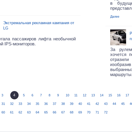
в будущ
представл
Далее
Экстремальная рекламная кампания от
LG
Р
угала пассажиров лифта необычной
п
й IPS-мониторов.
За рулем
хочется 
отразили
изобразив
выбранны
маршруты
4
3
5
6
7
8
9
10
11
12
13
14
15
16
17
31
32
33
34
35
36
37
38
39
40
41
42
43
44
45
4
60
61
62
63
64
65
66
67
68
69
70
71
72