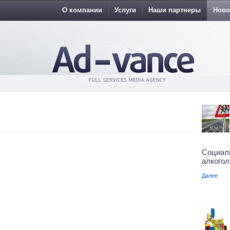
О компании
Услуги
Наши партнеры
Ново
Социал
алкогол
Далее