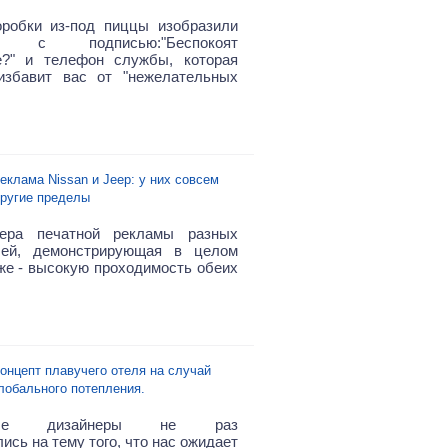
робки из-под пиццы изобразили
ов с подписью:"Беспокоят
е?" и телефон службы, которая
избавит вас от "нежелательных
еклама Nissan и Jeep: у них совсем
ругие пределы
ера печатной рекламы разных
лей, демонстрирующая в целом
 же - высокую проходимость обеих
онцепт плавучего отеля на случай
лобального потепления.
вные дизайнеры не раз
сь на тему того, что нас ожидает