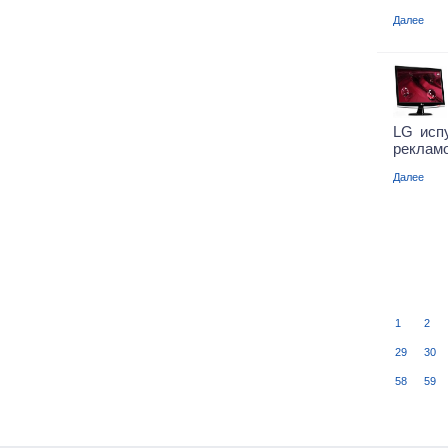
Далее
LG исп
рекламо
Далее
1
2
29
30
58
59