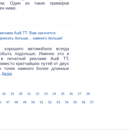
ем. Один из таких примеров
ен ниже.
еклама Audi TT: Вам захочется
роехать больше... намного больше!
 хорошего автомобиля всегда
побыть подольше. Именно это и
 в печатной рекламе Audi TT,
 вместо кратчайших путей от двух
х точек намного более длинные
.
Далее
18
19
20
21
22
23
24
25
26
27
28
6
47
48
49
50
51
52
53
54
55
56
57