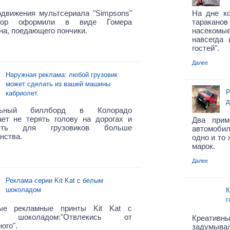
одвижения мультсериала "Simpsons"
На дне ко
атор оформили в виде Гомера
таракан
а, поедающего пончики.
насекомы
навсегда 
гостей".
Далее
Наружная реклама: любой грузовик
может сделать из вашей машины
Р
кабриолет.
д
льный биллборд в Колорадо
ает не терять голову на дорогах и
Два прим
лять для грузовиков больше
автомоби
нства.
одно и то
марок.
Далее
Реклама серии Kit Kat с белым
шоколадом
К
г
ые рекламные принты Kit Kat с
 шоколадом:"Отвлекись от
Креати
ого".
задумывали