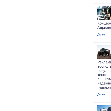
Концерн
Адриано
Далее
Рекл
вос
популя
конце с
в кот
надёжн
главного
Далее