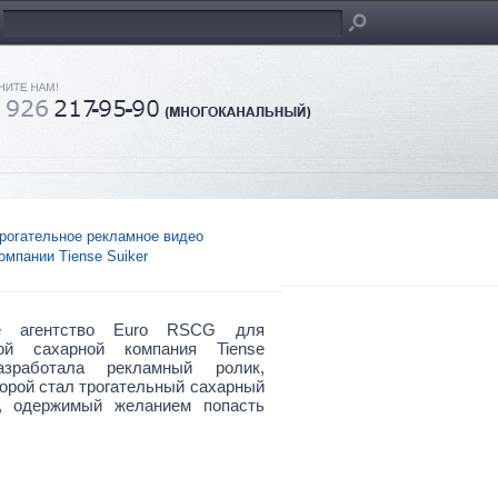
рогательное рекламное видео
омпании Tiense Suiker
ое агентство Euro RSCG для
кой сахарной компания Tiense
азработала рекламный ролик,
торой стал трогательный сахарный
к, одержимый желанием попасть