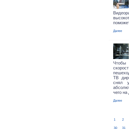
Видео
р
высоко
поможе
Далее
Чтобы
скорос
пешехо
ТВ ди
снял у
абсолют
чего на
Далее
1
2
30
31