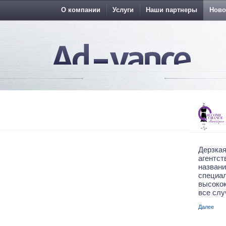
О компании
Услуги
Наши партнеры
Ново
Дерз
агентс
назв
спе
высоко
все слу
Далее