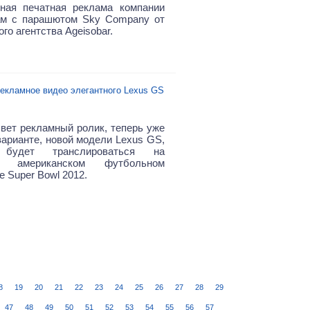
ная печатная реклама компании
ам с парашютом Sky Company от
го агентства Ageisobar.
екламное видео элегантного Lexus GS
вет рекламный ролик,
теперь уже
варианте,
новой модели Lexus GS,
 будет транслироваться на
ом американском футбольном
 Super Bowl 2012.
8
19
20
21
22
23
24
25
26
27
28
29
47
48
49
50
51
52
53
54
55
56
57