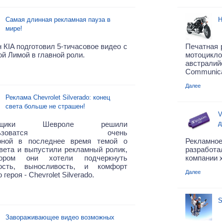
Самая длинная рекламная пауза в
H
мире!
 КIA подготовил 5-тичасовое видео с
Печатная 
й Лимой в главной роли.
мотоци
австра
Communica
Далее
Реклама Chevrolet Silverado: конец
света больше не страшен!
V
д
амщики Шевроле решили
пользоватся очень
рной в последнее время темой о
Рекламно
вета и выпустили рекламный ролик,
разработ
ором они хотели подчеркнуть
компании 
ость, выносливость, и комфорт
Далее
 героя - Chevrolet Silverado.
S
Завораживающее видео возможных