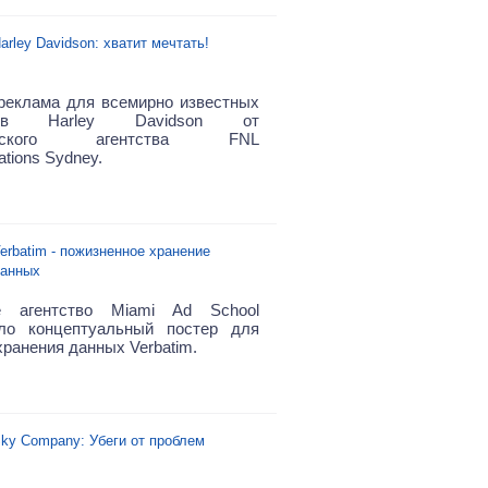
arley Davidson: хватит мечтать!
реклама для всемирно известных
клов Harley Davidson от
лийского агентства FNL
tions Sydney.
erbatim - пожизненное хранение
анных
е агентство Miami Ad School
ало концептуальный постер для
хранения данных Verbatim.
ky Company: Убеги от проблем