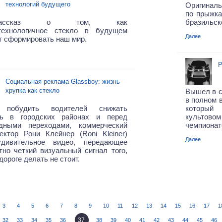
технологий будущего
Оригиналь
по прыжк
ассказ
о том, как
бразильско
технологичное
стекло
в будущем
Далее
т сформировать
наш мир.
Р
Социальная реклама Glassboy: жизнь
хрупка как стекло
Вышел в с
в полном 
 побудить водителей снижать
который
ть в городских районах и перед
культов
дными переходами, коммерческий
чемпионате
ректор
Рони
Клейнер (Roni Kleiner)
Далее
дивительное видео, передающее
но четкий визуальный сигнал того,
 дороге делать не стоит.
3
4
5
6
7
8
9
10
11
12
13
14
15
16
17
1
37
32
33
34
35
36
38
39
40
41
42
43
44
45
46