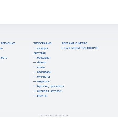
 РЕГИОНАХ
ТИПОГРАФИЯ
РЕКЛАМА В МЕТРО,
ио
— флаеры,
В НАЗЕМНОМ ТРАНСПОРТЕ
листовки
порте
— брошюры
— бланки
— папки
— календари
— блокноты
— открытки
— буклеты, проспекты
— журналы, каталоги
— визитки
Все права защищены