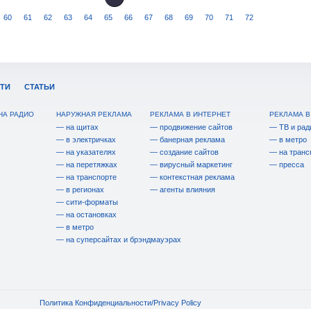
60
61
62
63
64
65
66
67
68
69
70
71
72
ТИ
СТАТЬИ
НА РАДИО
НАРУЖНАЯ РЕКЛАМА
РЕКЛАМА В ИНТЕРНЕТ
РЕКЛАМА В
— на щитах
— продвижение сайтов
— ТВ и рад
— в электричках
— банерная реклама
— в метро
— на указателях
— создание сайтов
— на транс
— на перетяжках
— вирусный маркетинг
— пресса
— на транспорте
— контекстная реклама
— в регионах
— агенты влияния
— сити-форматы
— на остановках
— в метро
— на суперсайтах и брэндмауэрах
Политика Конфиденциальности/Privacy Policy