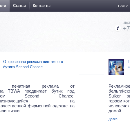
сти
Статьи
Контакты
Поиск:
Откровенная реклама винтажного
Т
бутика Second Chance
к
кая печатная реклама от
Рекламн
тва TBWA продвигает бутик под
бельгийс
анием Second Chance,
Suiker р
циализирующийся на
героем ко
качественной фирменной одежде на
человече
чаи жизни.
домой.
Далее