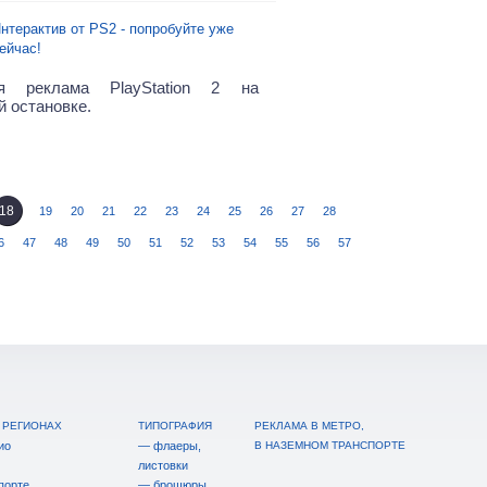
нтерактив от PS2 - попробуйте уже
ейчас!
я реклама PlayStation 2 на
й остановке.
18
19
20
21
22
23
24
25
26
27
28
6
47
48
49
50
51
52
53
54
55
56
57
 РЕГИОНАХ
ТИПОГРАФИЯ
РЕКЛАМА В МЕТРО,
ио
— флаеры,
В НАЗЕМНОМ ТРАНСПОРТЕ
листовки
порте
— брошюры