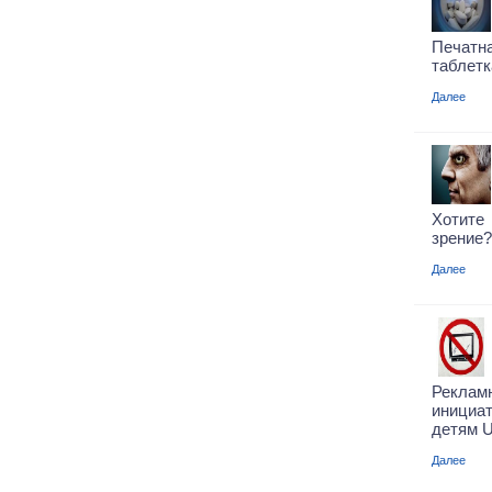
Печатна
таблетк
Далее
Хотит
зрение?
Далее
Реклам
инициа
детям U
Далее