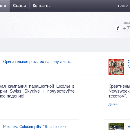
сти
Статьи
Контакты
Поиск:
Оригинальная реклама на полу лифта
С
N
ная кампания парашютной школы в
Креативн
рии Swiss Skydivе - почувствуйте
Newsweek
ое падение!
текстом".
Далее
Реклама Calcium pills: "Для крепких
V