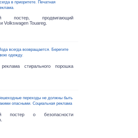
сегда в приоритете. Печатная
еклама.
ый постер, продвигающий
и Volkswagen Touareg.
ода всегда возвращается. Берегите
вою одежду.
 реклама стирального порошка
ешеходные переходы не должны быть
акими опасными. Социальная реклама
ый постер о безопасности
.