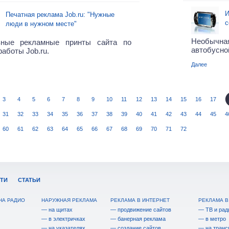
И
Печатная реклама Job.ru: "Нужные
с
люди в нужном месте"
Необычна
вные рекламные принты сайта по
автобусно
работы Job.ru.
Далее
3
4
5
6
7
8
9
10
11
12
13
14
15
16
17
31
32
33
34
35
36
37
38
39
40
41
42
43
44
45
4
60
61
62
63
64
65
66
67
68
69
70
71
72
ТИ
СТАТЬИ
НА РАДИО
НАРУЖНАЯ РЕКЛАМА
РЕКЛАМА В ИНТЕРНЕТ
РЕКЛАМА В
— на щитах
— продвижение сайтов
— ТВ и рад
— в электричках
— банерная реклама
— в метро
— на указателях
— создание сайтов
— на транс