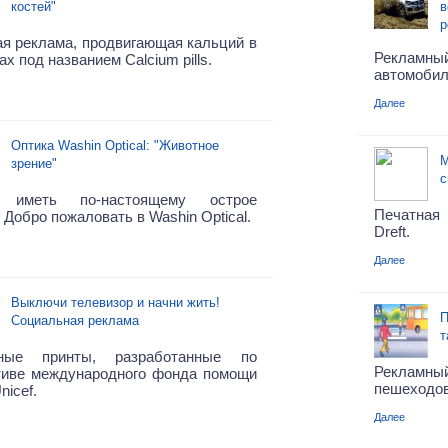
костей"
в
р
я реклама, продвигающая кальций в
Рекламн
ах под названием Calcium pills.
автомобил
Далее
Оптика Washin Optical: "Животное
М
зрение"
с
е иметь по-настоящему острое
Печатная
 Добро пожаловать в Washin Optical.
Dreft.
Далее
Выключи телевизор и начни жить!
П
Социальная реклама
т
ные принты, разработанные по
Рекламн
тиве международного фонда помощи
пешеходов
nicef.
Далее