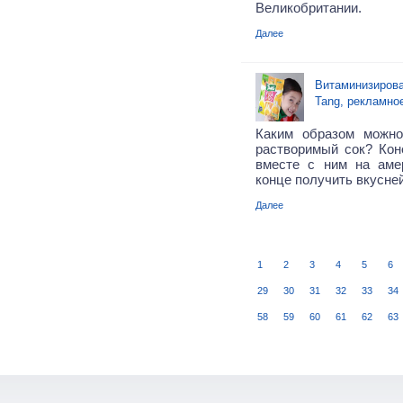
Великобритании.
Далее
Витаминизирова
Tang, рекламно
Каким образом можн
растворимый сок? Кон
вместе с ним на аме
конце получить вкусне
Далее
1
2
3
4
5
6
29
30
31
32
33
34
58
59
60
61
62
63