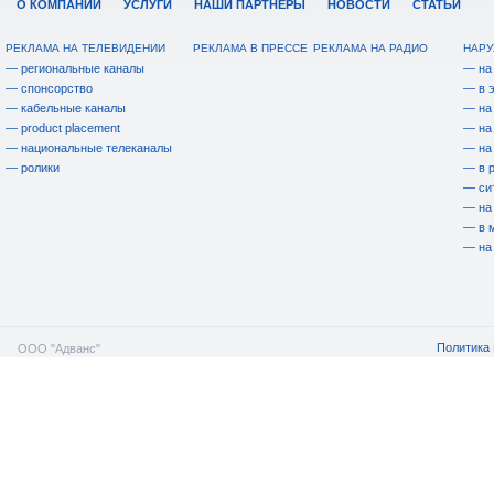
О КОМПАНИИ
УСЛУГИ
НАШИ ПАРТНЕРЫ
НОВОСТИ
СТАТЬИ
РЕКЛАМА НА ТЕЛЕВИДЕНИИ
РЕКЛАМА В ПРЕССЕ
РЕКЛАМА НА РАДИО
НАРУ
— региональные каналы
— на
— спонсорство
— в 
— кабельные каналы
— на
— product placement
— на
— национальные телеканалы
— на
— ролики
— в 
— си
— на
— в 
— на
Политика 
ООО "Адванс"