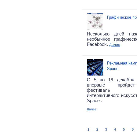
Графическое пр
Несколько дней на
необычное графичес
Facebook.
Далее
Рекламная камп
Space
С 5 по 19 декабря 
впервые пройдет
фестиваль ауди
интерактивного искусст
Space .
Далее
1
2
3
4
5
6