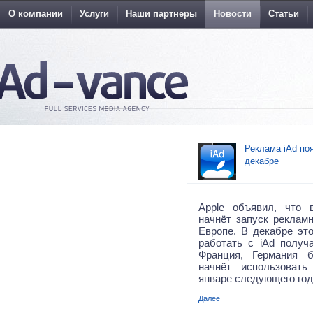
О компании
Услуги
Наши партнеры
Новости
Статьи
Реклама iAd по
декабре
Apple объявил, что
начнёт запуск реклам
Европе. В декабре это
работать с iAd получ
Франция, Германия 
начнёт использоват
январе следующего год
Далее