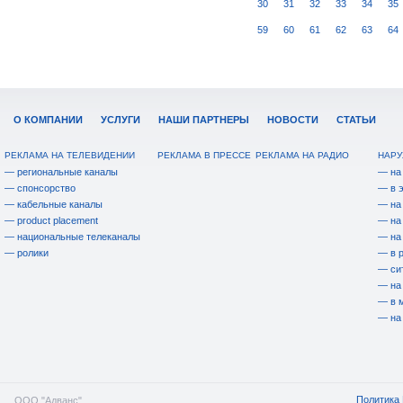
30
31
32
33
34
35
59
60
61
62
63
64
О КОМПАНИИ
УСЛУГИ
НАШИ ПАРТНЕРЫ
НОВОСТИ
СТАТЬИ
РЕКЛАМА НА ТЕЛЕВИДЕНИИ
РЕКЛАМА В ПРЕССЕ
РЕКЛАМА НА РАДИО
НАРУ
— региональные каналы
— на
— спонсорство
— в 
— кабельные каналы
— на
— product placement
— на
— национальные телеканалы
— на
— ролики
— в 
— си
— на
— в 
— на
Политика 
ООО "Адванс"