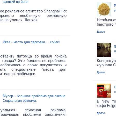
занятий по йоге!
Р
т
ое рекламное агентство Shanghai Hot
провело необычную рекламную
ю на улицах Шанхая.
Необычн
быстрого 
Далее
Икея - места для парковки.....собак!
Ж
л
оставить питомца во время поиска
о товара? Это больше не проблема.
Концептуа
озаботилась о своих покупателях и
журнала Ch
мала специальные "места для
Далее
и" ваших любимцев.
О
с
Мусор – большая проблема для океана.
Социальная реклама.
В New Yor
кофе Folge
птуальная печатная реклама,
Далее
трирующая проблемы загрязнения