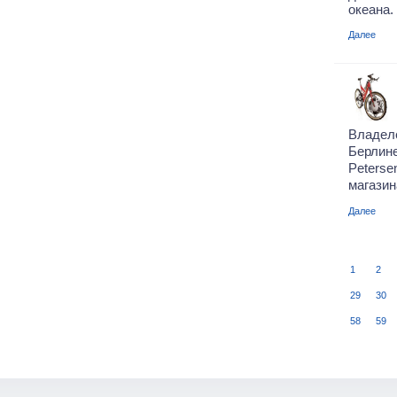
океана.
Далее
Владел
Берлин
Peters
магазин
Далее
1
2
29
30
58
59