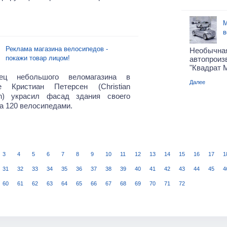
M
в
Реклама магазина велосипедов -
Необыч
покажи товар лицом!
автопро
"Квадрат 
ец небольшого веломагазина в
Далее
е Кристиан Петерсен (Christian
en) украсил фасад здания своего
а 120 велосипедами.
3
4
5
6
7
8
9
10
11
12
13
14
15
16
17
1
31
32
33
34
35
36
37
38
39
40
41
42
43
44
45
4
60
61
62
63
64
65
66
67
68
69
70
71
72