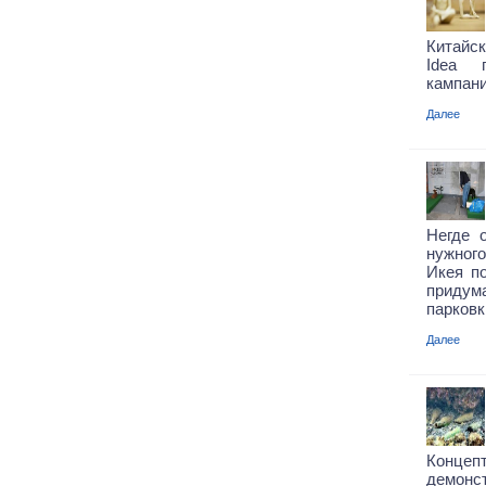
Китайск
Idea 
кампани
Далее
Негде 
нужног
Икея п
приду
парковк
Далее
Конце
демонс