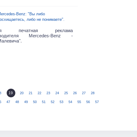
ercedes-Benz: "Вы либо
осхищаетесь, либо не понимаете".
ная печатная реклама
изводителя Mercedes-Benz -
Малевича".
19
8
20
21
22
23
24
25
26
27
28
6
47
48
49
50
51
52
53
54
55
56
57