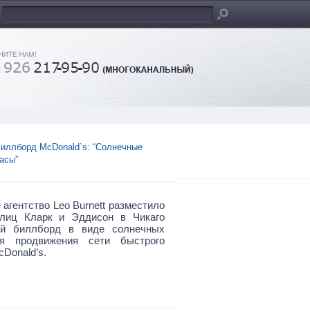
иллборд McDonald`s: “Солнечные
асы”
агентство Leo Burnett разместило
улиц Кларк и Эддисон в Чикаго
ый биллборд в виде солнечных
я продвижения сети быстрого
cDonald’s.