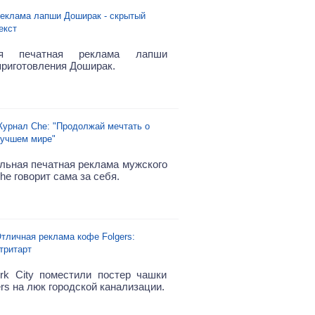
еклама лапши Доширак - скрытый
екст
ая печатная реклама лапши
приготовления Доширак.
урнал Che: "Продолжай мечтать о
учшем мире"
льная печатная реклама мужского
e говорит сама за себя.
тличная реклама кофе Folgers:
тритарт
k City поместили постер чашки
rs на люк городской канализации.