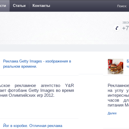
сти
Статьи
Контакты
Поиск:
Реклама Getty Images - изображения в
Б
реальном времени.
ч
ьское рекламное агентство Y&R
Рекламное 
ает фотобанк Getty Images во время
на углу 
ния Олимпийских игр 2012.
интересн
часов дл
питания M
Далее
Йог в коробке. Отличная реклама