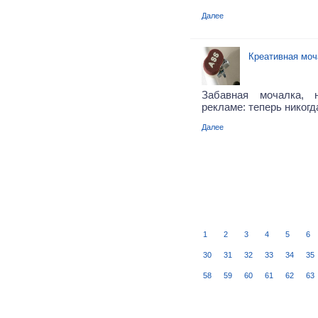
Далее
Креативная мо
Забавная мочалка,
рекламе: теперь никогд
Далее
1
2
3
4
5
6
30
31
32
33
34
35
58
59
60
61
62
63