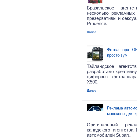
Бразильское агент
несколько рекламных 
презервативы и сексуа
Prudence.
Далее
Фотоаппарат GE
просто зум
Тайландское агентст
разработало креативн
цифорвых фотоаппарат
X500.
Далее
Реклама автомо
манекены для к
Оригинальный рек
канадского агентства
автомобилей Subaru.