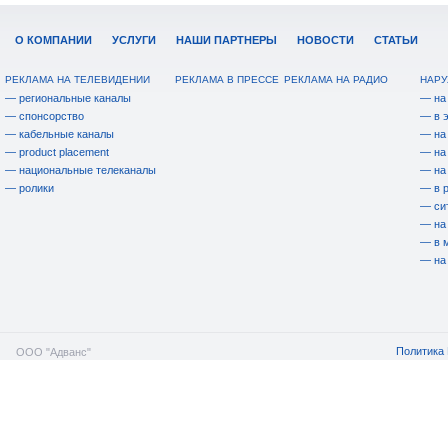
О КОМПАНИИ
УСЛУГИ
НАШИ ПАРТНЕРЫ
НОВОСТИ
СТАТЬИ
РЕКЛАМА НА ТЕЛЕВИДЕНИИ
РЕКЛАМА В ПРЕССЕ
РЕКЛАМА НА РАДИО
НАРУ
— региональные каналы
— на
— спонсорство
— в 
— кабельные каналы
— на
— product placement
— на
— национальные телеканалы
— на
— ролики
— в 
— си
— на
— в 
— на
Политика 
ООО "Адванс"