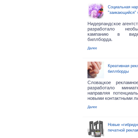
Социальная нар
"заикающийся"
Нидерландское агентст
разработало необ
кампанию в виде
биллборда.
Далее
Креативная рек
биллборды
Словацкое рекламно
разработало миниа
направляя потенциал
новыми контактными лин
Далее
Новые «гибридн
печатной рекла