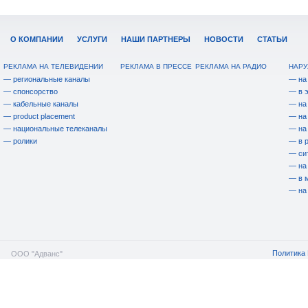
О КОМПАНИИ
УСЛУГИ
НАШИ ПАРТНЕРЫ
НОВОСТИ
СТАТЬИ
РЕКЛАМА НА ТЕЛЕВИДЕНИИ
РЕКЛАМА В ПРЕССЕ
РЕКЛАМА НА РАДИО
НАРУ
— региональные каналы
— на
— спонсорство
— в 
— кабельные каналы
— на
— product placement
— на
— национальные телеканалы
— на
— ролики
— в 
— си
— на
— в 
— на
Политика 
ООО "Адванс"