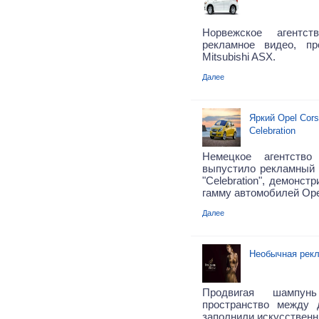
Норвежское агентс
рекламное видео, пр
Mitsubishi ASX.
Далее
Яркий Opel Cor
Celebration
Немецкое агентство
выпустило рекламный 
"Celebration", демонст
гамму автомобилей Ope
Далее
Необычная рек
Продвигая шампун
пространство между 
заполнили искусствен