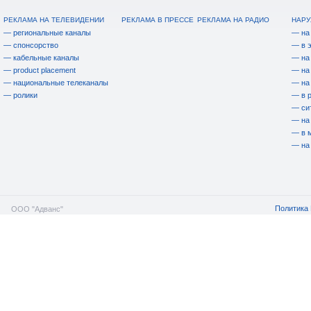
РЕКЛАМА НА ТЕЛЕВИДЕНИИ
РЕКЛАМА В ПРЕССЕ
РЕКЛАМА НА РАДИО
НАРУ
— региональные каналы
— на
— спонсорство
— в 
— кабельные каналы
— на
— product placement
— на
— национальные телеканалы
— на
— ролики
— в 
— си
— на
— в 
— на
Политика 
ООО "Адванс"