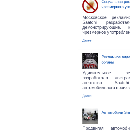
Социальная рек
чрезмерного уп
Московское реклам
Saatchi разработ
демонстрирующие,
чрезмерное употреблен
Далее
Рекламное виде
органы
Удивительное р
разработало австра
агентство Saatch
автомобильного произв
Далее
Автомобили Sma
Продвигая автомоб