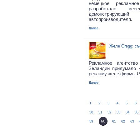
немецкое рекламно
разработало весе
демонстрирующи
автопроизводителя.
Далее
Желе Gregg: с
Рекламное агентство
Зеландии придумало 
рекламу желе фирмы G
Далее
1
2
3
4
5
6
30
31
32
33
34
35
60
59
61
62
63