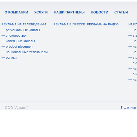
О КОМПАНИИ
УСЛУГИ
НАШИ ПАРТНЕРЫ
НОВОСТИ
СТАТЬИ
РЕКЛАМА НА ТЕЛЕВИДЕНИИ
РЕКЛАМА В ПРЕССЕ
РЕКЛАМА НА РАДИО
НАРУ
— региональные каналы
— на
— спонсорство
— в 
— кабельные каналы
— на
— product placement
— на
— национальные телеканалы
— на
— ролики
— в 
— си
— на
— в 
— на
Политика 
ООО "Адванс"