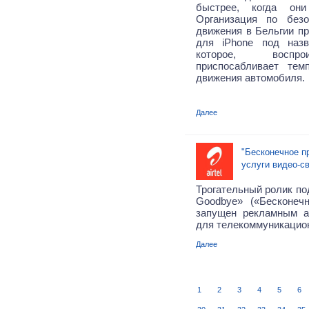
быстрее, когда он
Организация по безо
движения в Бельгии п
для iPhone под назв
которое, воспро
приспосабливает тем
движения автомобиля.
Далее
"Бесконечное п
услуги видео-с
Трогательный ролик по
Goodbye» («Бесконеч
запущен рекламным а
для телекоммуникацион
Далее
1
2
3
4
5
6