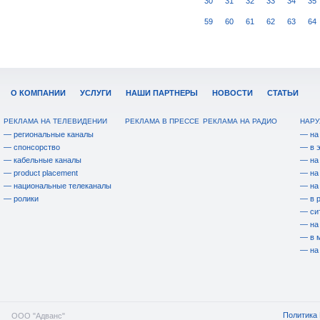
30
31
32
33
34
35
59
60
61
62
63
64
О КОМПАНИИ
УСЛУГИ
НАШИ ПАРТНЕРЫ
НОВОСТИ
СТАТЬИ
РЕКЛАМА НА ТЕЛЕВИДЕНИИ
РЕКЛАМА В ПРЕССЕ
РЕКЛАМА НА РАДИО
НАРУ
— региональные каналы
— на
— спонсорство
— в 
— кабельные каналы
— на
— product placement
— на
— национальные телеканалы
— на
— ролики
— в 
— си
— на
— в 
— на
Политика 
ООО "Адванс"