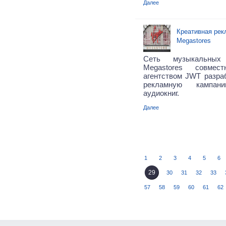
Далее
Креативная рекл
Megastores
Cеть музыкальных 
Megastores совме
агентством JWT разра
рекламную кампа
аудиокниг.
Далее
1
2
3
4
5
6
29
30
31
32
33
57
58
59
60
61
62