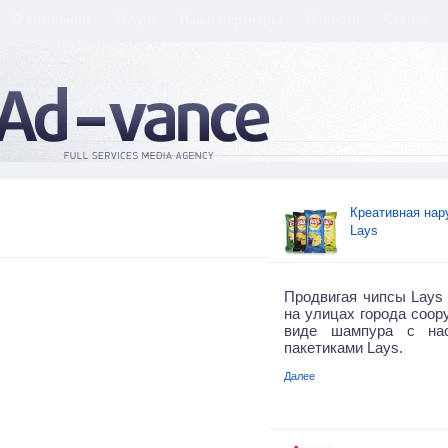
О компании
Услуги
Наши партнеры
Новости
Статьи
Креативная нар
Lays
Продвигая чипсы Lays
на улицах города соор
виде шампура с на
пакетиками Lays.
Далее