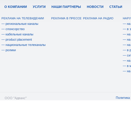
О КОМПАНИИ
УСЛУГИ
НАШИ ПАРТНЕРЫ
НОВОСТИ
СТАТЬИ
РЕКЛАМА НА ТЕЛЕВИДЕНИИ
РЕКЛАМА В ПРЕССЕ
РЕКЛАМА НА РАДИО
НАРУ
— региональные каналы
— на
— спонсорство
— в 
— кабельные каналы
— на
— product placement
— на
— национальные телеканалы
— на
— ролики
— в 
— си
— на
— в 
— на
Политика 
ООО "Адванс"